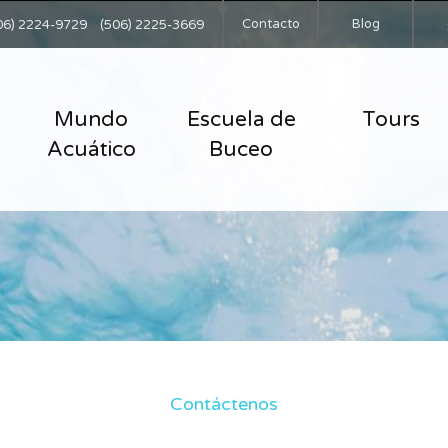
Contacto
Blog
06) 2224-9729
(506) 2225-3669
Mundo
Escuela de
Tours
Acuático
Buceo
Contáctenos