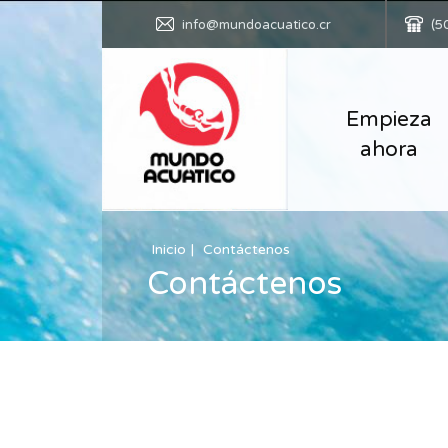
info@mundoacuatico.cr
(5
Empieza
ahora
Inicio
Contáctenos
Contáctenos