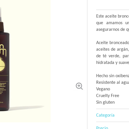
Este aceite bronc
que amamos un 
asegurarnos de q
Aceite bronceado
aceites de argán
de té verde, pa
hidratada y suav
Hecho sin oxibenz
Resistente al agu
Vegano
Cruelty Free
Sin gluten
Categoría
Precio