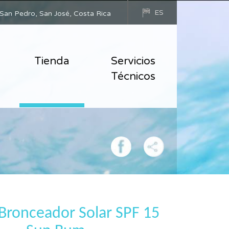
ES
San Pedro, San José, Costa Rica
Tienda
Servicios
Técnicos
 Bronceador Solar SPF 15