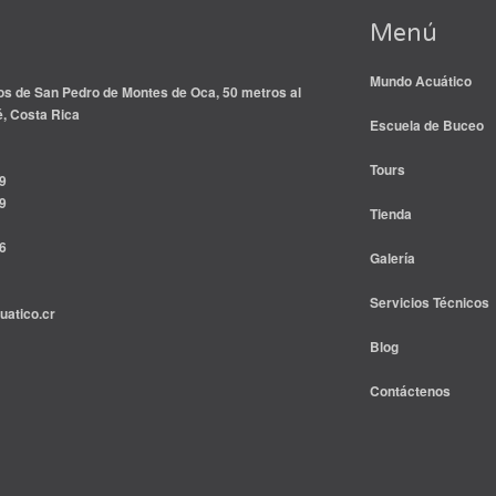
Menú
Mundo Acuático
s de San Pedro de Montes de Oca, 50 metros al
é, Costa Rica
Escuela de Buceo
Tours
9
9
Tienda
6
Galería
Servicios Técnicos
atico.cr
Blog
Contáctenos