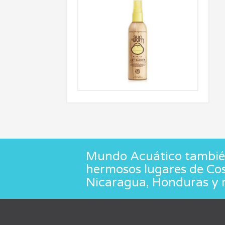
Mundo Acuático también
hermosos lugares de Co
Nicaragua, Honduras y 