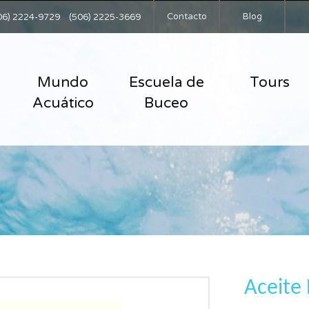
Contacto
Blog
06) 2224-9729
(506) 2225-3669
Mundo
Escuela de
Tours
Acuático
Buceo
Aceite