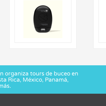
 organiza tours de buceo en
sta Rica, México, Panamá,
más.