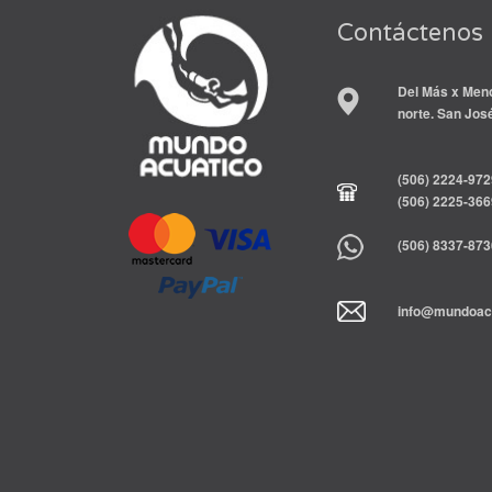
Contáctenos
Del Más x Meno
norte. San Jos
(506) 2224-972
(506) 2225-366
(506) 8337-873
info@mundoacu