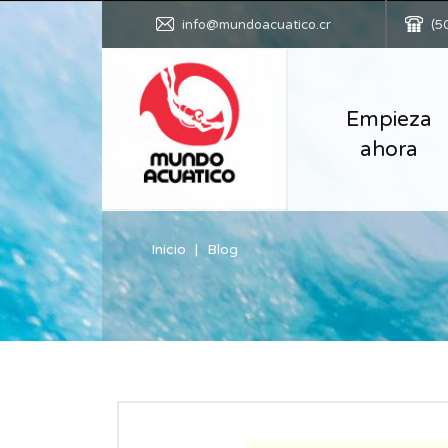
info@mundoacuatico.cr
(5
Empieza
ahora
Inicio
Blog