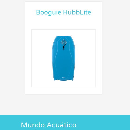
Booguie HubbLite
Mundo Acuático