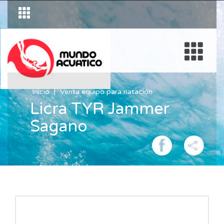
Inicio
Venta equipo para natación
Licra TYR Jammer
Sagano