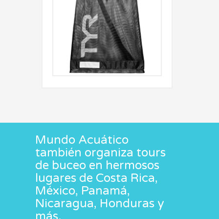
Mundo Acuático
también organiza tours
de buceo en hermosos
lugares de Costa Rica,
México, Panamá,
Nicaragua, Honduras y
más.