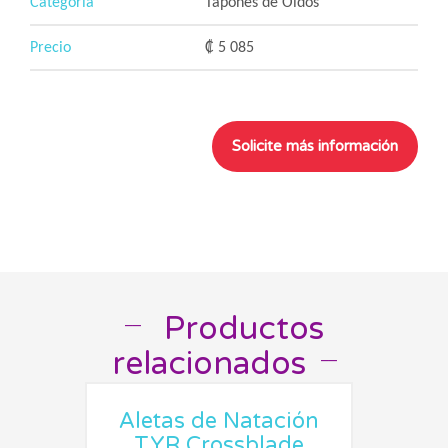
Categoría
Tapones de Oidos
Precio
₡ 5 085
Productos
__
relacionados
__
Aletas de Natación
TYR Crossblade