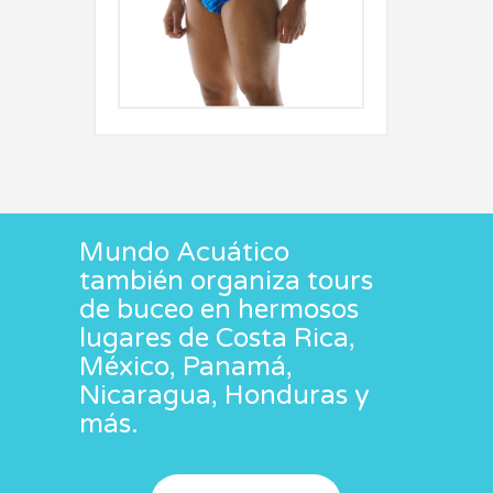
Mundo Acuático
también organiza tours
de buceo en hermosos
lugares de Costa Rica,
México, Panamá,
Nicaragua, Honduras y
más.