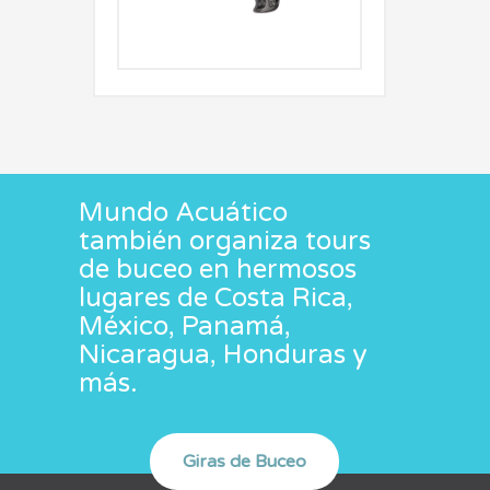
Mundo Acuático
también organiza tours
de buceo en hermosos
lugares de Costa Rica,
México, Panamá,
Nicaragua, Honduras y
más.