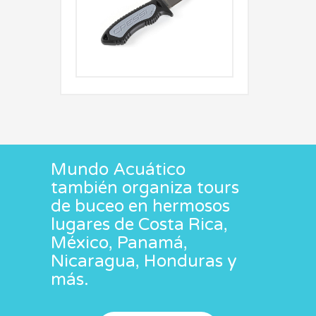
Mundo Acuático
también organiza tours
de buceo en hermosos
lugares de Costa Rica,
México, Panamá,
Nicaragua, Honduras y
más.