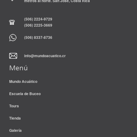
metros al norte. San José, Costa Rica
(506) 2224-9729
(506) 2225-3669
(506) 8337-8736
info@mundoacuatico.cr
Menú
Mundo Acuático
Escuela de Buceo
Tours
Tienda
Galería