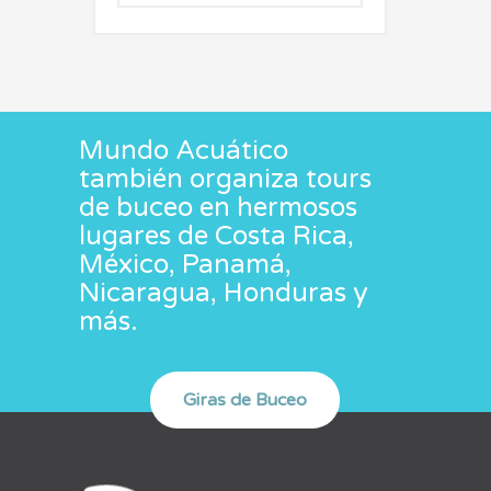
Mundo Acuático
también organiza tours
de buceo en hermosos
lugares de Costa Rica,
México, Panamá,
Nicaragua, Honduras y
más.