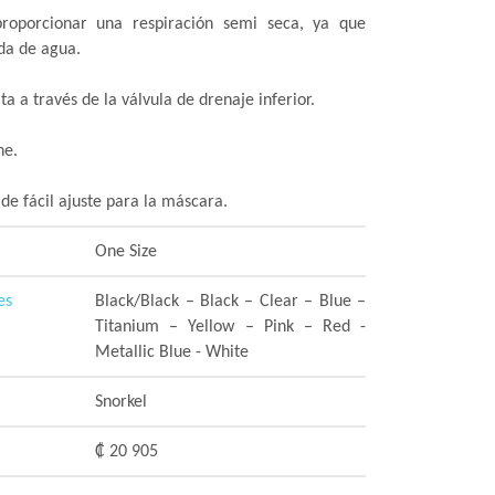
roporcionar una respiración semi seca, ya que
da de agua.
a a través de la válvula de drenaje inferior.
ne.
de fácil ajuste para la máscara.
One Size
es
Black/Black – Black – Clear – Blue –
Titanium – Yellow – Pink – Red -
Metallic Blue - White
Snorkel
₡ 20 905