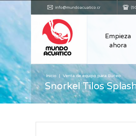
info@mundoacuatico.cr
(5
Empieza
ahora
Inicio
Venta de equipo para Buceo
Snorkel Tilos Splas