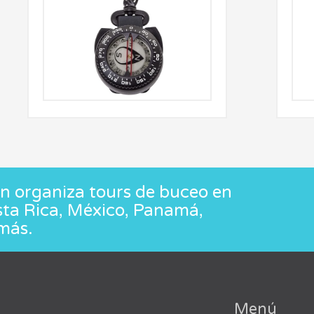
 organiza tours de buceo en
sta Rica, México, Panamá,
más.
Menú