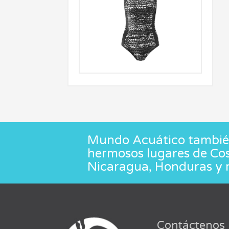
Mundo Acuático también
hermosos lugares de Co
Nicaragua, Honduras y 
Contáctenos