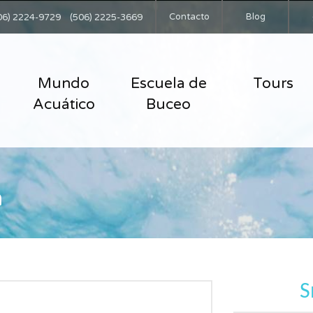
Contacto
Blog
06) 2224-9729
(506) 2225-3669
Mundo
Escuela de
Tours
Acuático
Buceo
h
S