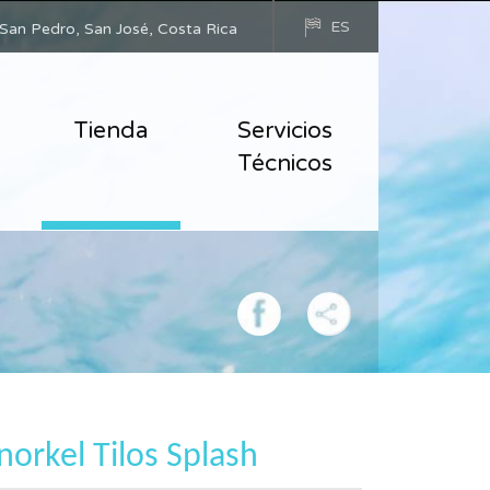
ES
San Pedro, San José, Costa Rica
Tienda
Servicios
Técnicos
norkel Tilos Splash