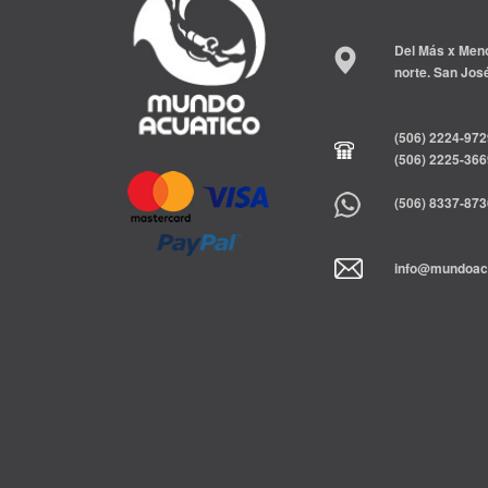
Del Más x Meno
norte. San Jos
(506) 2224-972
(506) 2225-366
(506) 8337-873
info@mundoacu