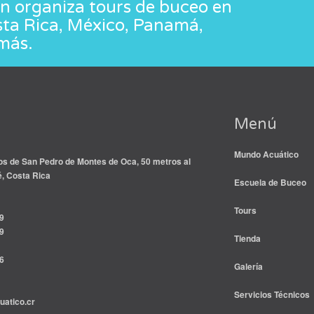
 organiza tours de buceo en
sta Rica, México, Panamá,
más.
Menú
Mundo Acuático
s de San Pedro de Montes de Oca, 50 metros al
é, Costa Rica
Escuela de Buceo
Tours
9
9
Tienda
6
Galería
Servicios Técnicos
atico.cr