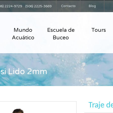
Contacto
Blog
06) 2224-9729
(506) 2225-3669
Mundo
Escuela de
Tours
Acuático
Buceo
ssi Lido 2mm
Traje d