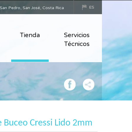
ES
San Pedro, San José, Costa Rica
Tienda
Servicios
Técnicos
e Buceo Cressi Lido 2mm