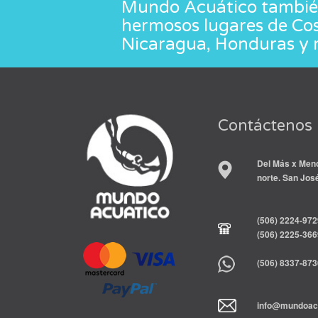
Mundo Acuático también
hermosos lugares de Co
Nicaragua, Honduras y 
Contáctenos
Del Más x Meno
norte. San Jos
(506) 2224-972
(506) 2225-366
(506) 8337-873
info@mundoacu