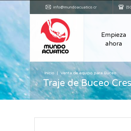
info@mundoacuatico.cr
(5
Empieza
ahora
Inicio
Venta de equipo para Buceo
Traje de Buceo Cre