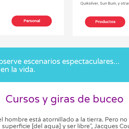
Quiksilver, Sun Bum, y otra
serve escenarios espectaculares...
en la vida.
Cursos y giras de buceo
l hombre está atornillado a la tierra. Pero n
a superficie [del agua] y ser libre", Jacques C