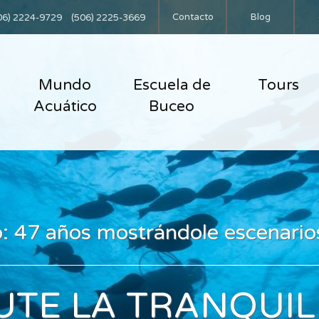
Contacto
Blog
06) 2224-9729
(506) 2225-3669
Mundo
Escuela de
Tours
Acuático
Buceo
 47 años mostrándole escenario
UTE LA TRANQUIL