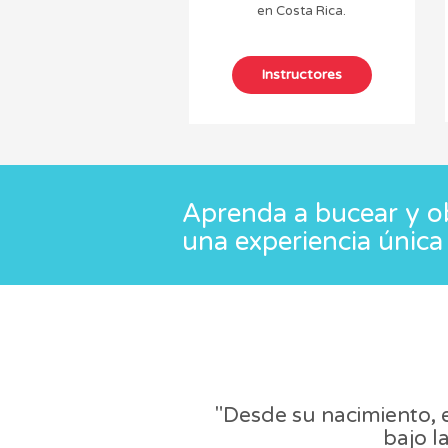
en Costa Rica.
Aprenda a bucear y ob
una experiencia única 
"Desde su nacimiento, e
bajo l