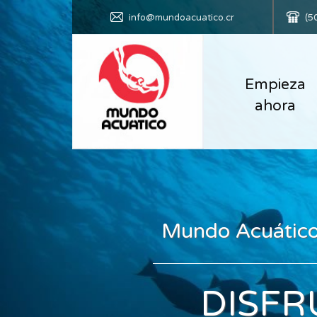
info@mundoacuatico.cr
(5
Empieza
ahora
Mundo Acuático:
DISFR