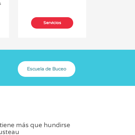
s
o tiene más que hundirse
ousteau