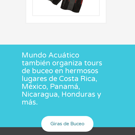
Mundo Acuático
también organiza tours
de buceo en hermosos
lugares de Costa Rica,
México, Panamá,
Nicaragua, Honduras y
más.