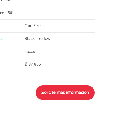
inas AA
ua: IPX8
One Size
es
Black - Yellow
Focos
₡ 37 855