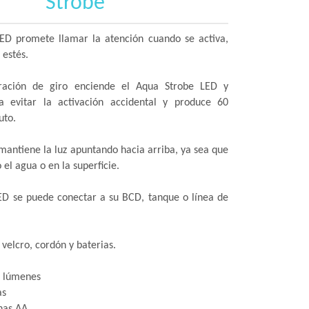
Strobe
ED promete llamar la atención cuando se activa,
 estés.
ración de giro enciende el Aqua Strobe LED y
 evitar la activación accidental y produce 60
uto.
mantiene la luz apuntando hacia arriba, ya sea que
 el agua o en la superficie.
ED se puede conectar a su BCD, tanque o línea de
 velcro, cordón y baterias.
0 lúmenes
as